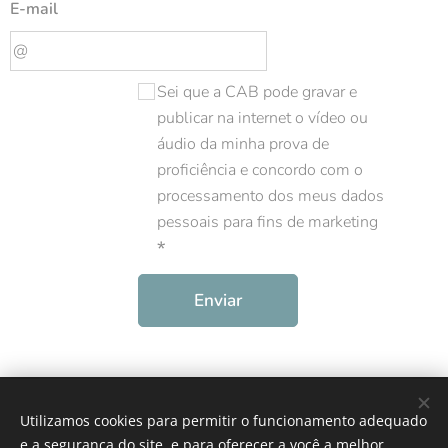
E-mail
Sei que a CAB pode gravar e
publicar na internet o vídeo ou
áudio da minha prova de
proficiência e concordo com o
processamento dos meus dados
pessoais para fins de marketing
Enviar
© 2026 | Cultura Argentino-Brasileña (CAB) | Todos os Direitos
Utilizamos cookies para permitir o funcionamento adequado
Reservados
e a segurança do site, e para oferecer a você a melhor