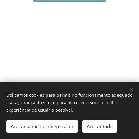
© 2026 | Cultura Argentino-Brasileña (CAB) | Todos os Direitos
Utilizamos cookies para permitir o funcionamento adequado
Reservados
e a segurança do site, e para oferecer a você a melhor
Cookies
experiência de usuário possível.
Idiomas
Aceitar somente o necessário
Aceitar tudo
Español
Português brasileiro
American English