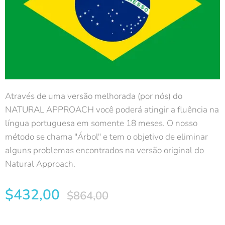
Através de uma versão melhorada (por nós) do
NATURAL APPROACH você poderá atingir a fluência na
língua portuguesa em somente 18 meses. O nosso
método se chama "Árbol" e tem o objetivo de eliminar
alguns problemas encontrados na versão original do
Natural Approach.
$
432,00
$
864,00