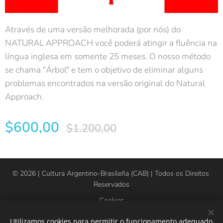
Através de uma versão melhorada (por nós) do
NATURAL APPROACH você poderá atingir a fluência na
língua inglesa em somente 25 meses. O nosso método
se chama "Árbol" e tem o objetivo de eliminar alguns
problemas encontrados na versão original do Natural
Approach.
$
600,00
$
1.200,00
© 2026 | Cultura Argentino-Brasileña (CAB) | Todos os Direitos
Reservados
Cookies
Utilizamos cookies para permitir o funcionamento adequado
Idiomas