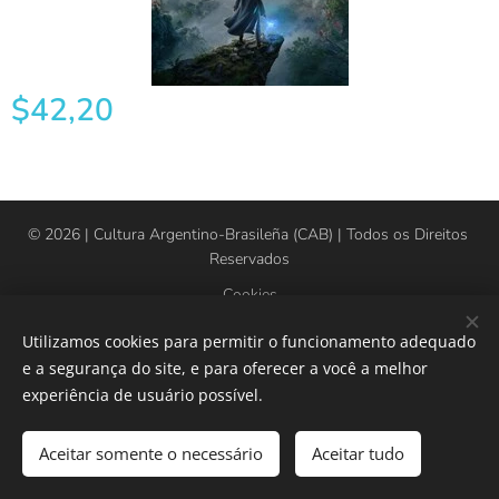
$
42,20
© 2026 | Cultura Argentino-Brasileña (CAB) | Todos os Direitos
Reservados
Cookies
Utilizamos cookies para permitir o funcionamento adequado
Idiomas
e a segurança do site, e para oferecer a você a melhor
Español
Português brasileiro
American English
experiência de usuário possível.
Adicionar ao carrinho
Aceitar somente o necessário
Aceitar tudo