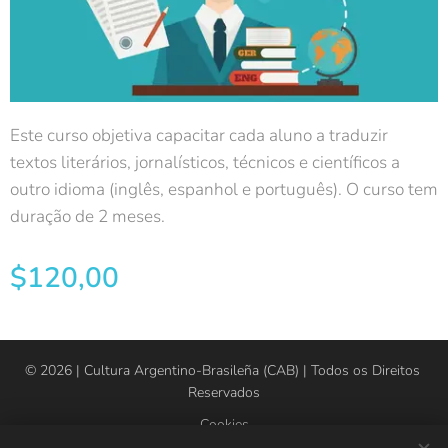
Este curso objetiva capacitar cada aluno a traduzir
textos literários, jornalísticos, técnicos e científicos a
outro idioma (inglês, espanhol e português). O curso tem
duração de 2 meses.
$
120,00
© 2026 | Cultura Argentino-Brasileña (CAB) | Todos os Direitos
Reservados
Cookies